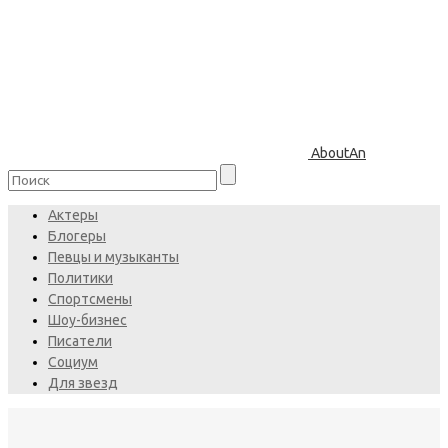
AboutAn
Актеры
Блогеры
Певцы и музыканты
Политики
Спортсмены
Шоу-бизнес
Писатели
Социум
Для звезд