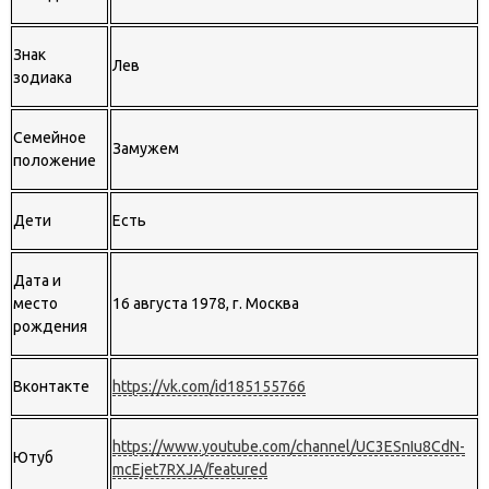
Знак
Лев
зодиака
Семейное
Замужем
положение
Дети
Есть
Дата и
место
16 августа 1978, г. Москва
рождения
Вконтакте
https://vk.com/id185155766
https://www.youtube.com/channel/UC3ESnIu8CdN-
Ютуб
mcEjet7RXJA/featured