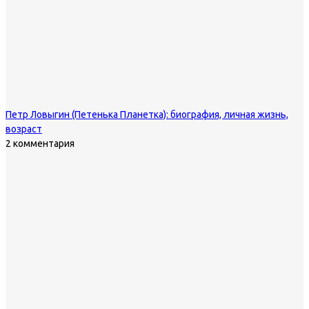
Петр Ловыгин (Петенька Планетка): биография, личная жизнь,
возраст
2 комментария