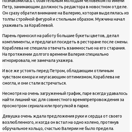
познакомилась с обаятельным молодым человеком по имени
Петр, занимающим должность редактора в новостном отделе.
Он сразу обратил внимание на Валерию, которая выделялась из
толпы стройной фигурой и стильным образом. Мужчина начал
ухаживать за Кораблевой.
Парень приносил на работу большие букеты цветов, делал
комплименты, и предлагал посидеть в ресторане после смены.
Кораблева не спешила отвечать взаимностью на его старания.
На протяжении долгого времени Валерия специально
игнорировала, не замечала ухажера.
И все же устоять перед Петром, обладающим отличным
чувством юмора и неугасающим оптимизмом, Кораблева не
смогла, и они стали встречаться.
Несмотря на очень загруженный график, паре всегда удавалось
найти лишний час для совместного времяпрепровождения за
просмотром сериала или прогулкой в парке.
Девушка очень ждала предложения руки и сердца от своего
возлюбленного, и когда он встал на одно колено, протянув
обручальное кольцо, счастью Валерии не было предела.