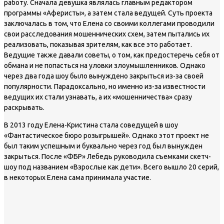
работу. Сначала девушка являлась главным редактором
программы «Аферисты», а затем стала ведущей. Суть проекта
заключалась в том, что Елена со своими коллегами проводили
свои расследования мошеннических схем, затем пытались их
реализовать, показывая зрителям, как все это работает.
Ведущие также давали советы, о том, как предостеречь себя от
обмана и не попасться на уловки злоумышленников. Однако
через два года шоу было вынуждено закрыться из-за своей
популярности. Парадоксально, но именно из-за известности
ведущих их стали узнавать, а их «мошенничества» сразу
раскрывать.
В 2013 году Елена-Кристина стала соведущей в шоу
«Фантастическое бюро розыгрышей». Однако этот проект не
был таким успешным и буквально через год был вынужден
закрыться. После «ФБР» Лебедь руководила съемками скетч-
шоу под названием «Взрослые как дети». Всего вышло 20 серий,
в некоторых Елена сама принимала участие.