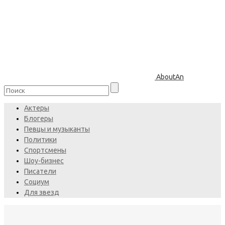
AboutAn
Актеры
Блогеры
Певцы и музыканты
Политики
Спортсмены
Шоу-бизнес
Писатели
Социум
Для звезд