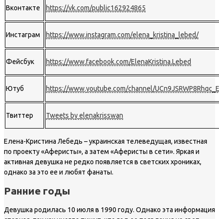
Вконтакте
https://vk.com/public162924865
Инстаграм
https://www.instagram.com/elena_kristina_lebed/
Фейсбук
https://www.facebook.com/ElenaKristina.Lebed
Ютуб
https://www.youtube.com/channel/UCn9JSRWP8Rhqc_
Твиттер
Tweets by elenakrisswan
Елена-Кристина Лебедь – украинская телеведущая, известная
по проекту «Аферисты», а затем «Аферисты в сети». Яркая и
активная девушка не редко появляется в светских хрониках,
однако за это ее и любят фанаты.
Ранние годы
Девушка родилась 10 июля в 1990 году. Однако эта информация