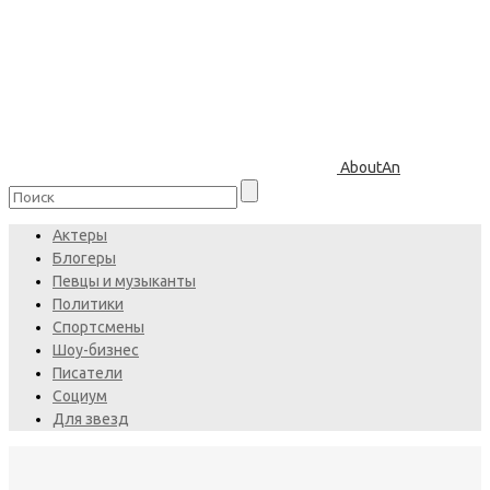
AboutAn
Актеры
Блогеры
Певцы и музыканты
Политики
Спортсмены
Шоу-бизнес
Писатели
Социум
Для звезд