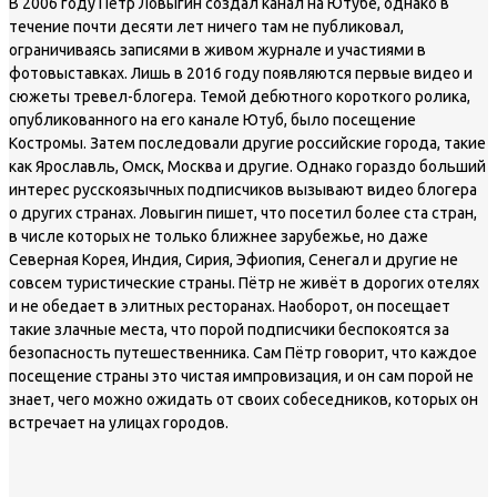
В 2006 году Пётр Ловыгин создал канал на Ютубе, однако в
течение почти десяти лет ничего там не публиковал,
ограничиваясь записями в живом журнале и участиями в
фотовыставках. Лишь в 2016 году появляются первые видео и
сюжеты тревел-блогера. Темой дебютного короткого ролика,
опубликованного на его канале Ютуб, было посещение
Костромы. Затем последовали другие российские города, такие
как Ярославль, Омск, Москва и другие. Однако гораздо больший
интерес русскоязычных подписчиков вызывают видео блогера
о других странах. Ловыгин пишет, что посетил более ста стран,
в числе которых не только ближнее зарубежье, но даже
Северная Корея, Индия, Сирия, Эфиопия, Сенегал и другие не
совсем туристические страны. Пётр не живёт в дорогих отелях
и не обедает в элитных ресторанах. Наоборот, он посещает
такие злачные места, что порой подписчики беспокоятся за
безопасность путешественника. Сам Пётр говорит, что каждое
посещение страны это чистая импровизация, и он сам порой не
знает, чего можно ожидать от своих собеседников, которых он
встречает на улицах городов.