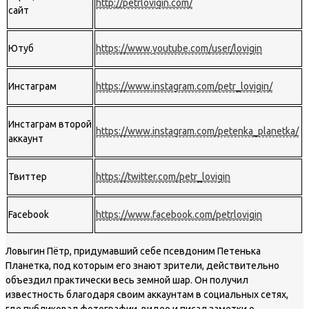
http://petrlovigin.com/
сайт
Ютуб
https://www.youtube.com/user/lovigin
Инстаграм
https://www.instagram.com/petr_lovigin/
Инстаграм второй
https://www.instagram.com/petenka_planetka/
аккаунт
Твиттер
https://twitter.com/petr_lovigin
Facebook
https://www.facebook.com/petrlovigin
Ловыгин Пётр, придумавший себе псевдоним Петенька
Планетка, под которым его знают зрители, действительно
объездил практически весь земной шар. Он получил
известность благодаря своим аккаунтам в социальных сетях,
где публиковал фотографии, видео и писал заметки о