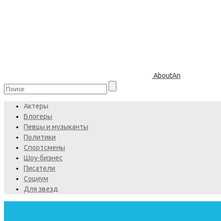
AboutAn
Актеры
Блогеры
Певцы и музыканты
Политики
Спортсмены
Шоу-бизнес
Писатели
Социум
Для звезд