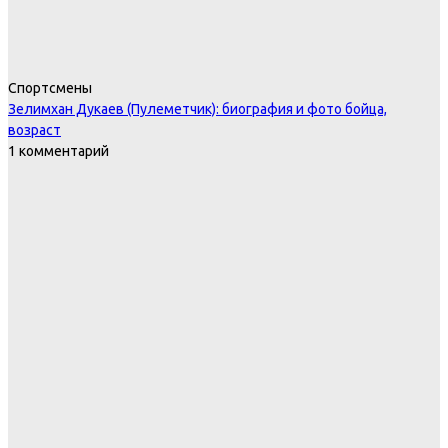
Спортсмены
Зелимхан Дукаев (Пулеметчик): биография и фото бойца,
возраст
1 комментарий