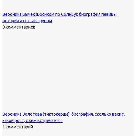
Вероника Бычек (Босиком по Солнцу): биография певицы,
история и состав группы
0 комментариев
Вероника Золотова (тиктокерша): биография, сколько весит,
какой рост, с кем встречается
1 комментарий