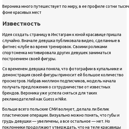
Вероника много путешествует по миру, в ее профиле сотни тысяч
фоне красивых мест
Известность
Идея создать страницу в Инстаграм к юной красавице пришла
случайно. Вначале девушка публиковала видео, сделанные в
фитнес-клубе во время тренировок. Своими роликами
спортсменка мотивировала других девушек заниматься
построением своей фигуры.
Со временем девушка поняла, что фотографии в купальнике и
демонстрация своей фигуры приносит ей большое количество
просмотров. Набрав миллион подписчиков, модель начала
получать предложения о сотрудничестве от известных
брендов. Вероника уже успела сняться для таких
рекламодателей как Guess и Nike.
Больше всего польские СМИ волнует, делала ли Белик
пластические операции. Визуально можно понять, что губы и
грудь девушки — увеличены, а все остальное — нет. Но
поклонники продолжают утверждать, что на теле красавицы