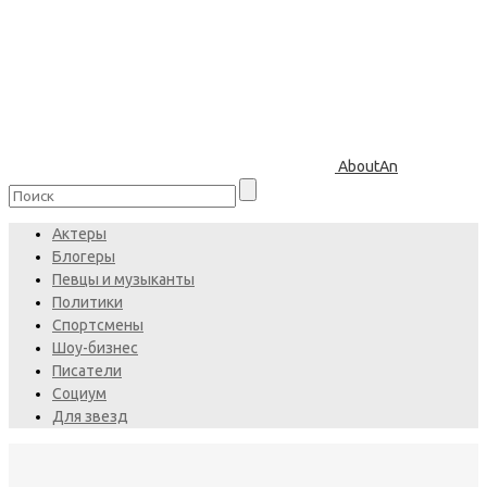
AboutAn
Актеры
Блогеры
Певцы и музыканты
Политики
Спортсмены
Шоу-бизнес
Писатели
Социум
Для звезд