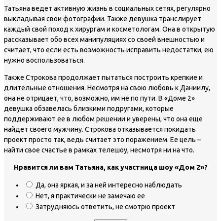
Татьяна ведет активную жизнь в социальных сетях, регулярно
выкладывая свои фотографии. Также девушка транслирует
каждый свой поход к хирургам и косметологам. Она в открытую
рассказывает обо всех манипуляциях со своей внешностью и
считает, что если есть возможность исправить недостатки, ею
нужно воспользоваться.
Также Строкова продолжает пытаться построить крепкие и
длительные отношения. Несмотря на свою любовь к Даниилу,
она не отрицает, что, возможно, им не по пути. В «Доме 2»
девушка обзавелась близкими подругами, которые
поддерживают ее в любом решении и уверены, что она еще
найдет своего мужчину. Строкова отказывается покидать
проект просто так, ведь считает это поражением. Ее цель –
найти свое счастье в рамках телешоу, несмотря ни на что.
Нравится ли вам Татьяна, как участница шоу «Дом 2»?
Да, она яркая, и за ней интересно наблюдать
Нет, я практически не замечаю ее
Затрудняюсь ответить, не смотрю проект