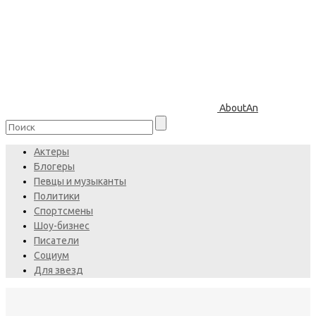
AboutAn
Актеры
Блогеры
Певцы и музыканты
Политики
Спортсмены
Шоу-бизнес
Писатели
Социум
Для звезд