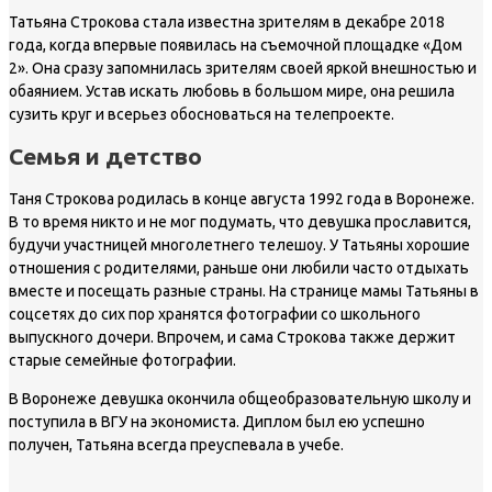
Татьяна Строкова стала известна зрителям в декабре 2018
года, когда впервые появилась на съемочной площадке «Дом
2». Она сразу запомнилась зрителям своей яркой внешностью и
обаянием. Устав искать любовь в большом мире, она решила
сузить круг и всерьез обосноваться на телепроекте.
Семья и детство
Таня Строкова родилась в конце августа 1992 года в Воронеже.
В то время никто и не мог подумать, что девушка прославится,
будучи участницей многолетнего телешоу. У Татьяны хорошие
отношения с родителями, раньше они любили часто отдыхать
вместе и посещать разные страны. На странице мамы Татьяны в
соцсетях до сих пор хранятся фотографии со школьного
выпускного дочери. Впрочем, и сама Строкова также держит
старые семейные фотографии.
В Воронеже девушка окончила общеобразовательную школу и
поступила в ВГУ на экономиста. Диплом был ею успешно
получен, Татьяна всегда преуспевала в учебе.