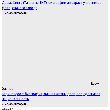
Драма Кингс (Танцы на ТНТ): биографии и возраст участников,
фото, с какого города
3 комментария
Шоу-
бизнес
Карина Кросс: биография, личная жизнь, рост, вес, где живет,
национальность
2 комментария
AboutAn