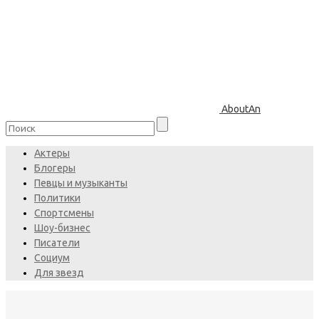
AboutAn
Актеры
Блогеры
Певцы и музыканты
Политики
Спортсмены
Шоу-бизнес
Писатели
Социум
Для звезд