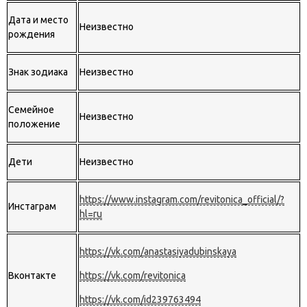
Дата и место
Неизвестно
рождения
Знак зодиака
Неизвестно
Семейное
Неизвестно
положение
Дети
Неизвестно
https://www.instagram.com/revitonica_official/?
Инстаграм
hl=ru
https://vk.com/anastasiyadubinskaya
Вконтакте
https://vk.com/revitonica
https://vk.com/id239763494