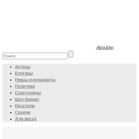
AboutAn
Актеры
Блогеры
Певцы и музыканты
Политики
Спортсмены
Шоу-бизнес
Писатели
Социум
Для звезд