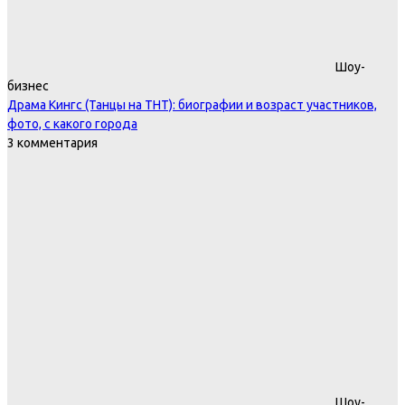
Шоу-
бизнес
Драма Кингс (Танцы на ТНТ): биографии и возраст участников,
фото, с какого города
3 комментария
Шоу-