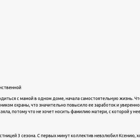
енственной
диться с мамой в одном доме, начала самостоятельную жизнь. Что
иком охраны, что значительно повысило ее заработок и уверенност
яла, потому что не хочет носить фамилию матери, с которой у нее
тницей 3 сезона. С первых минут коллектив невзлюбил Ксению, хо