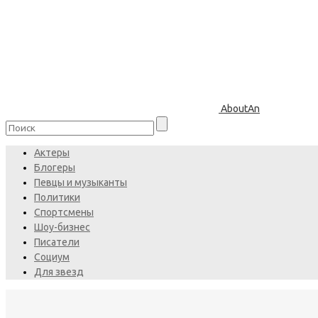
AboutAn
Актеры
Блогеры
Певцы и музыканты
Политики
Спортсмены
Шоу-бизнес
Писатели
Социум
Для звезд