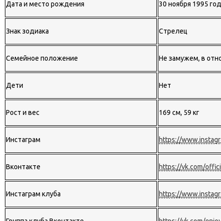
Дата и место рождения
30 ноября 1995 год
Знак зодиака
Стрелец
Семейное положение
Не замужем, в от
Дети
Нет
Рост и вес
169 см, 59 кг
Инстаграм
https://www.instagr
Вконтакте
https://vk.com/offic
Инстаграм клуба
https://www.instag
Группа клуба Вконтакте
https://vk.com/enjo