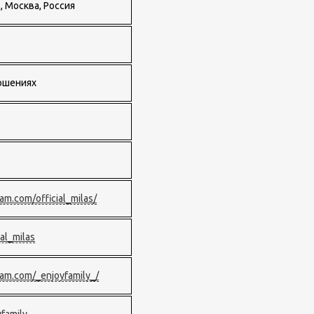
, Москва, Россия
ношениях
am.com/official_milas/
ial_milas
ram.com/_enjoyfamily_/
yfamily