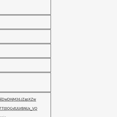
sEilDwDHjM36JZapXZw
YY7Tt0QGytUUrBNUx_VQ