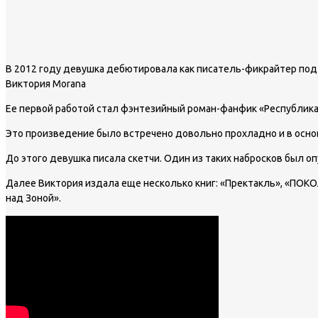
В 2012 году девушка дебютировала как писатель-фикрайтер по
Виктория Morana
Ее первой работой стал фэнтезийный роман-фанфик «Республика
Это произведение было встречено довольно прохладно и в осно
До этого девушка писала скетчи. Один из таких набросков был о
Далее Виктория издала еще несколько книг: «Пректакль», «ПОКОЛЕ
над Зоной».