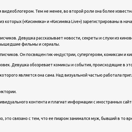
 видеоблогером. Тем не менее, во второй роли она более известн
 из которых («Кисимяка» и «Кисимяка Live») зарегистрированы в нач
исчиков. Девушка рассказывает новости, секреты и слухи из кинов
о вышедшие фильмы и сериалы.
дписчиков. Он посвящен гик-индустрии, супергероям, комиксам и к
ловек. Девушка обозревает комиксы и события, происходящие в эт
 которого является она сама. Над визуальной частью работала пр
иктории.
видуального контента и плагиат информации с иностранных сайто
о, это связано с тем, что ее пиаром занимался муж, бывший в то 