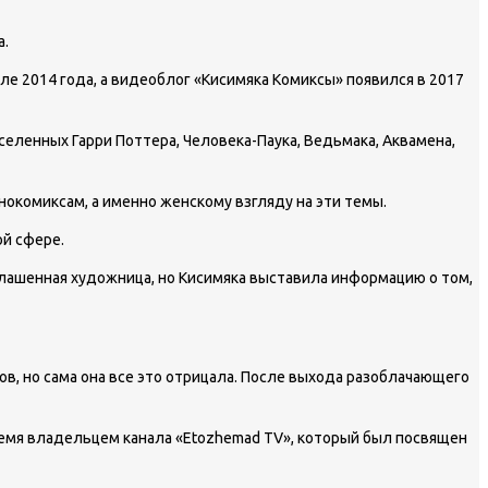
а.
але 2014 года, а видеоблог «Кисимяка Комиксы» появился в 2017
селенных Гарри Поттера, Человека-Паука, Ведьмака, Аквамена,
инокомиксам, а именно женскому взгляду на эти темы.
ой сфере.
иглашенная художница, но Кисимяка выставила информацию о том,
в, но сама она все это отрицала. После выхода разоблачающего
время владельцем канала «Etozhemad TV», который был посвящен