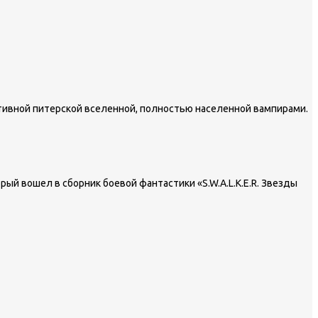
ативной питерской вселенной, полностью населенной вампирами.
рый вошел в сборник боевой фантастики «S.W.A.L.K.E.R. Звезды