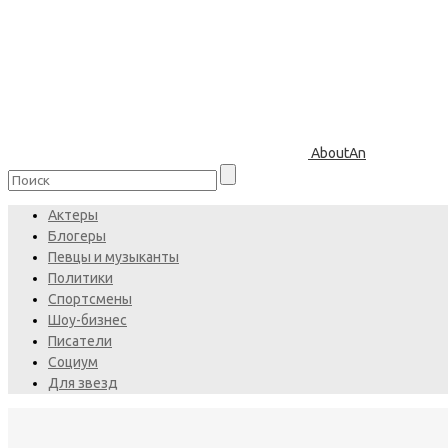
AboutAn
Актеры
Блогеры
Певцы и музыканты
Политики
Спортсмены
Шоу-бизнес
Писатели
Социум
Для звезд