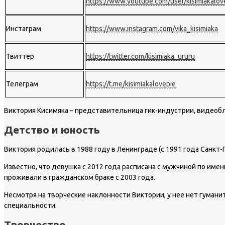
https://www.youtube.com/user/kisimiakalov
Инстаграм
https://www.instagram.com/vika_kisimiaka
Твиттер
https://twitter.com/kisimiaka_ururu
Телеграм
https://t.me/kisimiakalovepie
Виктория Кисимяка – представительница гик-индустрии, видеобл
Детство и юность
Виктория родилась в 1988 году в Ленинграде (с 1991 года Санк
Известно, что девушка с 2012 года расписана с мужчиной по име
проживали в гражданском браке с 2003 года.
Несмотря на творческие наклонности Виктории, у нее нет гумани
специальности.
Творчество