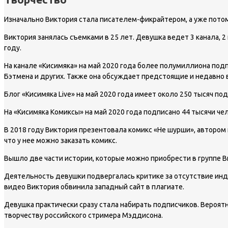
Изначально Виктория стала писателем-фикрайтером, а уже потом
Виктория занялась съемками в 25 лет. Девушка ведет 3 канала, 2
году.
На канале «Кисимяка» на май 2020 года более полумиллиона подп
Бэтмена и других. Также она обсуждает предстоящие и недавн
Блог «Кисимяка Live» на май 2020 года имеет около 250 тысяч по
На «Кисимяка Комиксы» на май 2020 года подписано 44 тысячи че
В 2018 году Виктория презентовала комикс «Не шурши», автором
что у нее можно заказать комикс.
Вышло две части истории, которые можно приобрести в группе В
Деятельность девушки подвергалась критике за отсутствие инди
видео Виктория обвинила западный сайт в плагиате.
Девушка практически сразу стала набирать подписчиков. Вероятн
творчеству российского стримера Мэддисона.