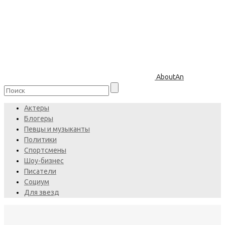
AboutAn
Актеры
Блогеры
Певцы и музыканты
Политики
Спортсмены
Шоу-бизнес
Писатели
Социум
Для звезд