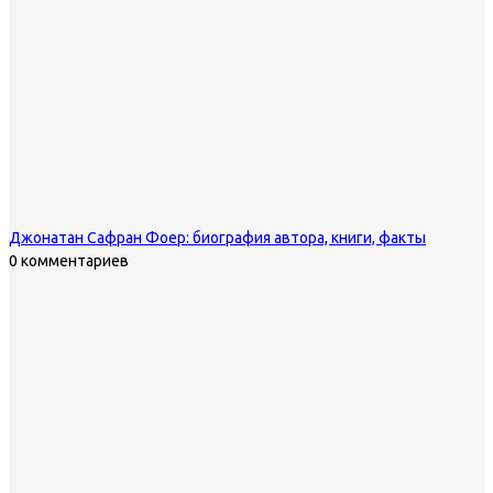
Джонатан Сафран Фоер: биография автора, книги, факты
0 комментариев