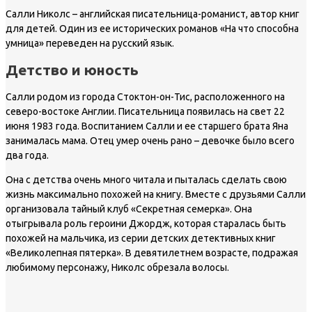
Салли Николс – английская писательница-романист, автор книг
для детей. Один из ее исторических романов «На что способна
умница» переведен на русский язык.
Детство и юность
Салли родом из города Стоктон-он-Тис, расположенного на
северо-востоке Англии. Писательница появилась на свет 22
июня 1983 года. Воспитанием Салли и ее старшего брата Яна
занималась мама. Отец умер очень рано – девочке было всего
два года.
Она с детства очень много читала и пыталась сделать свою
жизнь максимально похожей на книгу. Вместе с друзьями Салли
организовала тайный клуб «Секретная семерка». Она
отыгрывала роль героини Джордж, которая старалась быть
похожей на мальчика, из серии детских детективных книг
«Великолепная пятерка». В девятилетнем возрасте, подражая
любимому персонажу, Николс обрезала волосы.