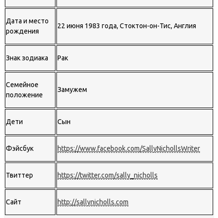
Дата и место
22 июня 1983 года, Стоктон-он-Тис, Англия
рождения
Знак зодиака
Рак
Семейное
Замужем
положение
Дети
Сын
Фэйсбук
https://www.facebook.com/SallyNichollsWriter
Твиттер
https://twitter.com/sally_nicholls
Сайт
http://sallynicholls.com