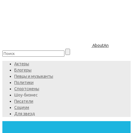
AboutAn
Актеры
Блогеры
Певцы и музыканты
Политики
Спортсмены
Шоу-бизнес
Писатели
Социум
Для звезд