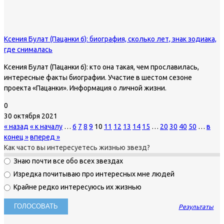
Ксения Булат (Пацанки 6): биография, сколько лет, знак зодиака,
где снималась
Ксения Булат (Пацанки 6): кто она такая, чем прославилась,
интересные факты биографии. Участие в шестом сезоне
проекта «Пацанки». Информация о личной жизни.
0
30 октября 2021
« назад
« к началу
…
6
7
8
9
10
11
12
13
14
15
…
20
30
40
50
…
в
конец »
вперед »
Как часто вы интересуетесь жизнью звезд?
Знаю почти все обо всех звездах
Изредка почитываю про интересных мне людей
Крайне редко интересуюсь их жизнью
Результаты