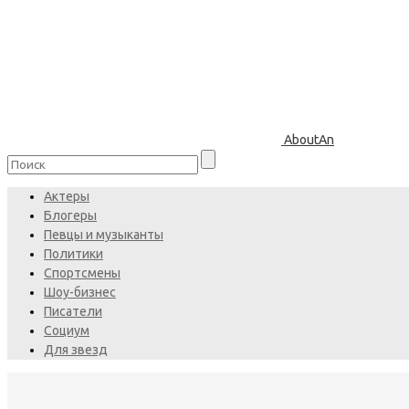
AboutAn
Актеры
Блогеры
Певцы и музыканты
Политики
Спортсмены
Шоу-бизнес
Писатели
Социум
Для звезд