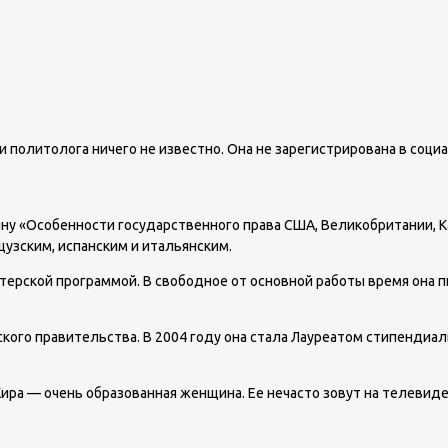
 политолога ничего не известно. Она не зарегистрирована в социа
ну «Особенности государственного права США, Великобритании, К
цузским, испанским и итальянским.
ерской программой. В свободное от основной работы время она п
ского правительства. В 2004 году она стала Лауреатом стипендиа
ра — очень образованная женщина. Ее нечасто зовут на телевидени