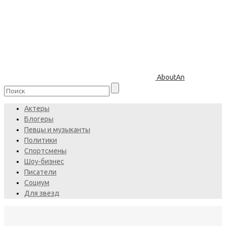
AboutAn
Актеры
Блогеры
Певцы и музыканты
Политики
Спортсмены
Шоу-бизнес
Писатели
Социум
Для звезд