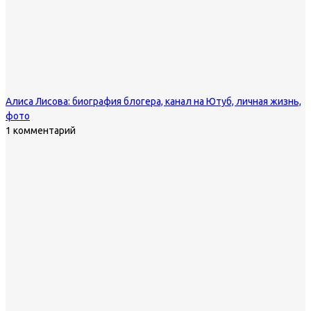
Алиса Лисова: биография блогера, канал на Ютуб, личная жизнь,
фото
1 комментарий