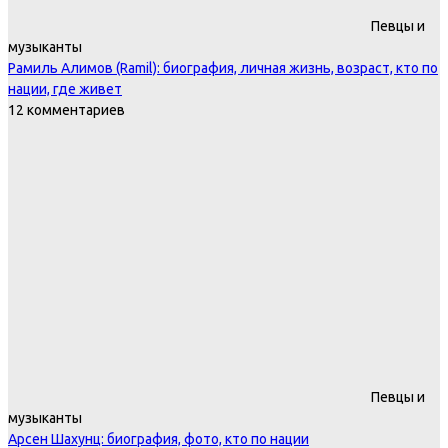
Певцы и
музыканты
Рамиль Алимов (Ramil): биография, личная жизнь, возраст, кто по
нации, где живет
12 комментариев
Певцы и
музыканты
Арсен Шахунц: биография, фото, кто по нации