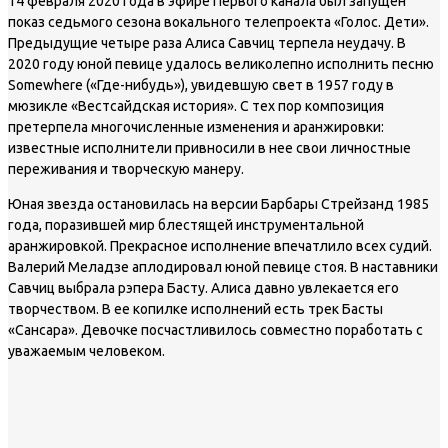
14 февраля 2020 года в эфире Первого канала был запущен
показ седьмого сезона вокального телепроекта «Голос. Дети».
Предыдущие четыре раза Алиса Савчиц терпела неудачу. В
2020 году юной певице удалось великолепно исполнить песню
Somewhere («Где-нибудь»), увидевшую свет в 1957 году в
мюзикле «Вестсайдская история». С тех пор композиция
претерпела многочисленные изменения и аранжировки:
известные исполнители привносили в нее свои личностные
переживания и творческую манеру.
Юная звезда остановилась на версии Барбары Стрейзанд 1985
года, поразившей мир блестящей инструментальной
аранжировкой. Прекрасное исполнение впечатлило всех судий.
Валерий Меладзе аплодировал юной певице стоя. В наставники
Савчиц выбрала рэпера Басту. Алиса давно увлекается его
творчеством. В ее копилке исполнений есть трек Басты
«Сансара». Девочке посчастливилось совместно поработать с
уважаемым человеком.