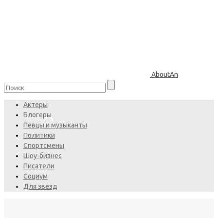
AboutAn
Актеры
Блогеры
Певцы и музыканты
Политики
Спортсмены
Шоу-бизнес
Писатели
Социум
Для звезд