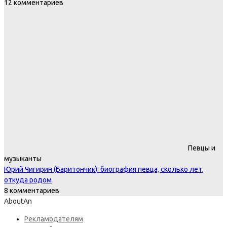
12 комментариев
Певцы и
музыканты
Юрий Чигирин (Баритончик): биография певца, сколько лет,
откуда родом
8 комментариев
AboutAn
Рекламодателям