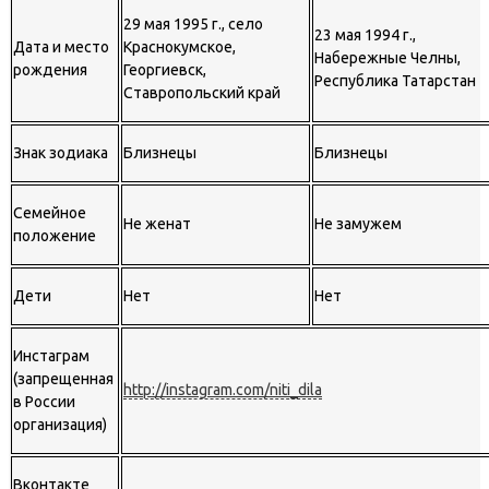
29 мая 1995 г., село
23 мая 1994 г.,
Дата и место
Краснокумское,
Набережные Челны,
рождения
Георгиевск,
Республика Татарстан
Ставропольский край
Знак зодиака
Близнецы
Близнецы
Семейное
Не женат
Не замужем
положение
Дети
Нет
Нет
Инстаграм
(запрещенная
http://instagram.com/niti_dila
в России
организация)
Вконтакте