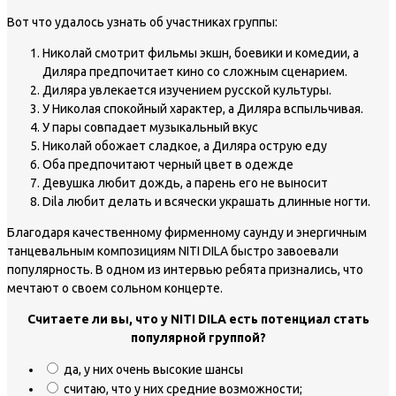
Вот что удалось узнать об участниках группы:
Николай смотрит фильмы экшн, боевики и комедии, а
Диляра предпочитает кино со сложным сценарием.
Диляра увлекается изучением русской культуры.
У Николая спокойный характер, а Диляра вспыльчивая.
У пары совпадает музыкальный вкус
Николай обожает сладкое, а Диляра острую еду
Оба предпочитают черный цвет в одежде
Девушка любит дождь, а парень его не выносит
Dila любит делать и всячески украшать длинные ногти.
Благодаря качественному фирменному саунду и энергичным
танцевальным композициям NITI DILA быстро завоевали
популярность. В одном из интервью ребята признались, что
мечтают о своем сольном концерте.
Считаете ли вы, что у NITI DILA есть потенциал стать
популярной группой?
да, у них очень высокие шансы
считаю, что у них средние возможности;