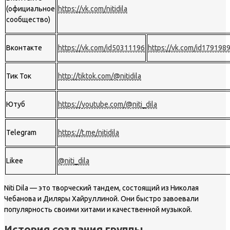
(официальное
https://vk.com/nitidila
сообщество)
Вконтакте
https://vk.com/id50311196
https://vk.com/id179198
Тик Ток
http://tiktok.com/@nitidila
Ютуб
https://youtube.com/@niti_dila
Telegram
https://t.me/nitidila
Likee
@niti_dila
Niti Dila — это творческий тандем, состоящий из Николая
Чебанова и Диляры Хайруллиной. Они быстро завоевали
популярность своими хитами и качественной музыкой.
История создания группы