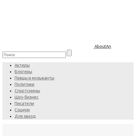
AboutAn
Актеры
Блогеры
Певцы и музыканты
Политики
Спортсмены
Шоу-бизнес
Писатели
Социум
Для звезд