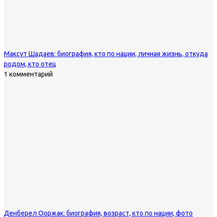
Максут Шадаев: биография, кто по нации, личная жизнь, откуда
родом, кто отец
1 комментарий
Денберел Ооржак: биография, возраст, кто по нации, фото