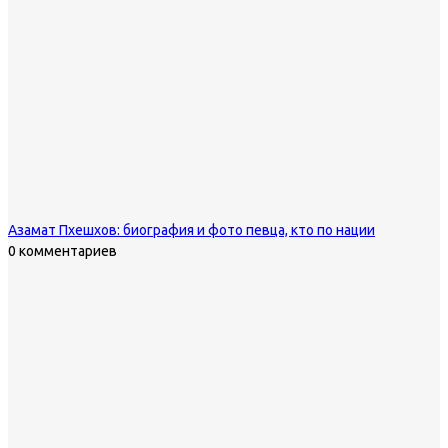
Азамат Пхешхов: биография и фото певца, кто по нации
0 комментариев