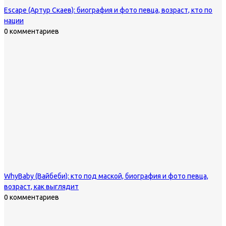
Escape (Артур Скаев): биография и фото певца, возраст, кто по
нации
0 комментариев
WhyBaby (Вайбеби): кто под маской, биография и фото певца,
возраст, как выглядит
0 комментариев