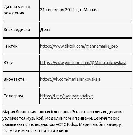
Дата и место
21 сентября 2012 г., г. Москва
рождения
Знак зодиака
Дева
Тикток
https://www.tiktok.com/@annamariia_pro
Ютуб
https://www.youtube.com/@MariaIankovskaia
Вконтакте
https://vk.com/maria.iankovskaia
Телеграм
https://t.me/s/annamarialive
Мария Янковская – юная блогерша. Эта талантливая девочка
увлекается музыкой, моделингом и танцами. Ее имя тесно
связывают с телеканалом «СТС Kids». Мария любит камеру,
съемки и мечтает сняться в кино.