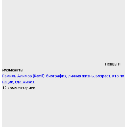
Певцы и
музыканты
Рамиль Алимов (Ramil): биография, личная жизнь, возраст, кто по
нации, где живет
12 комментариев