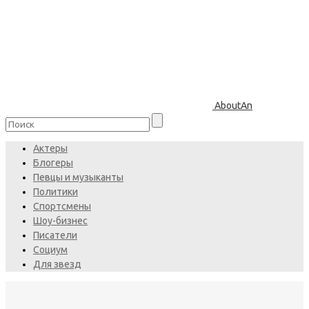
AboutAn
Актеры
Блогеры
Певцы и музыканты
Политики
Спортсмены
Шоу-бизнес
Писатели
Социум
Для звезд