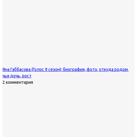
Яна Габбасова (Голос 9 сезон): биография, фото, откуда родом,
чья дочь, рост
2 комментария