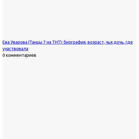
Ева Уварова (Танцы 7 на ТНТ): биография, возраст, чья дочь, где
участвовала
0 комментариев