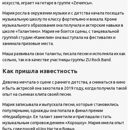
искусств, играет на гитаре в группе «Zeчипсы».
Мария росла в окружении музыки и с детства начала посещать
музыкальную школу по классу фортепьяно и вокала. Кроме
музыкального образования она получала и актерские навыки в
школе «Талантино». Мария не боится сцены, с танцевальной
группой студии «Камелия» она выступала на фестивалях и
занимала призовые места.
Маша развивала свои таланты, писала песни и исполняла их как
сольно, так и в качестве участницы группы ZU Rock Band.
Как пришла известность
Девочка мечтала о сцене с раннего детства, а сниматься в кино
и быть актрисой она захотела в 2019 году, когда получила такой
опыт на съемках клипа своей песни.
Мария записывала и выпускала песни, которые становились
популярными, однажды она попала в финал премии
«Медиабренд». Ее талант заметили и приглашали стать
музыкальным сопровождением «Хорошоу». Мария имела опыт
быть соведущей «Шоу Насти и Вовы».