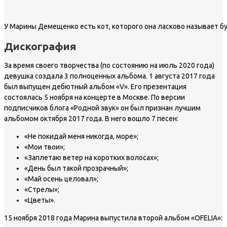
У Марины Демещенко есть кот, которого она ласково называет б
Дискография
За время своего творчества (по состоянию на июль 2020 года)
девушка создала 3 полноценных альбома. 1 августа 2017 года
был выпущен дебютный альбом «V». Его презентация
состоялась 5 ноября на концерте в Москве. По версии
подписчиков блога «Родной звук» он был признан лучшим
альбомом октября 2017 года. В него вошло 7 песен:
«Не покидай меня никогда, море»;
«Мои твои»;
«Заплетаю ветер на коротких волосах»;
«День был такой прозрачный»;
«Май осень целовал»;
«Стрелы»;
«Цветы».
15 ноября 2018 года Марина выпустила второй альбом «OFELIA»: