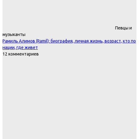
Певцы и
музыканты
Рамиль Алимов (Ramil): биография, личная жизнь, возраст, кто по
нации, где живет
12 комментариев