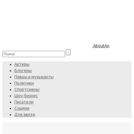
AboutAn
Актеры
Блогеры
Певцы и музыканты
Политики
Спортсмены
Шоу-бизнес
Писатели
Социум
Для звезд