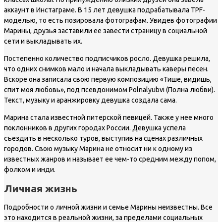
аккаунт в Инстаграме. В 15 лет девушка подрабатывала TPF-
моделью, то есть позировала фотографам. Увидев фотографии
Марины, друзья заставили ее завести страницу в социальной
сети и выкладывать их.
Постепенно количество подписчиков росло. Девушка решила,
что одних снимков мало и начала выкладывать каверы песен.
Вскоре она записала свою первую композицию «Тише, видишь,
спит моя любовь», под псевдонимом Polnalyubvi (Полна любви).
Текст, музыку и аранжировку девушка создала сама.
Марина стала известной питерской певицей. Также у нее много
поклонников в других городах России. Девушка успела
съездить в несколько туров, выступив на сценах различных
городов. Свою музыку Марина не относит ни к одному из
известных жанров и называет ее чем-то средним между попом,
фолком и инди.
Личная жизнь
Подробности о личной жизни и семье Марины неизвестны. Все
это находится в реальной жизни, за пределами социальных