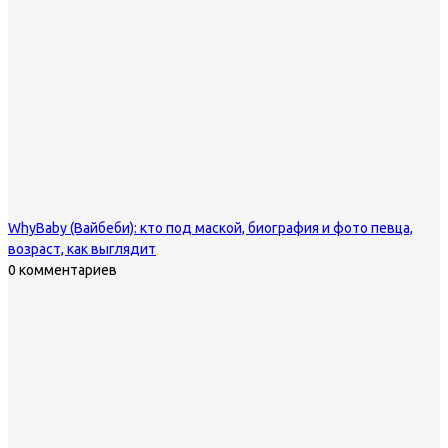
WhyBaby (Вайбеби): кто под маской, биография и фото певца,
возраст, как выглядит
0 комментариев