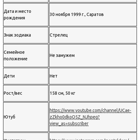
Дата и место
30 ноября 1999 г., Саратов
рождения
Знак зодиака
Стрелец
Семейное
Не замужем
положение
Дети
Нет
Рост/вес
158 см, 50 кг
https://www.youtube.com/channel/UCae-
Ютуб
zZkho0dkoQ5Z_NJhpeg?
view_as=subscriber