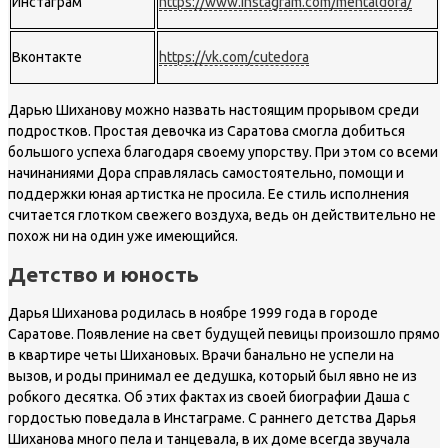
Инстаграм
https://www.instagram.com/mentaldora/
Вконтакте
https://vk.com/cutedora
Дарью Шиханову можно назвать настоящим прорывом среди
подростков. Простая девочка из Саратова смогла добиться
большого успеха благодаря своему упорству. При этом со всеми
начинаниями Дора справлялась самостоятельно, помощи и
поддержки юная артистка не просила. Ее стиль исполнения
считается глотком свежего воздуха, ведь он действительно не
похож ни на один уже имеющийся.
Детство и юность
Дарья Шиханова родилась в ноябре 1999 года в городе
Саратове. Появление на свет будущей певицы произошло прямо
в квартире четы Шихановых. Врачи банально не успели на
вызов, и роды принимал ее дедушка, который был явно не из
робкого десятка. Об этих фактах из своей биографии Даша с
гордостью поведала в Инстаграме. С раннего детства Дарья
Шиханова много пела и танцевала, в их доме всегда звучала