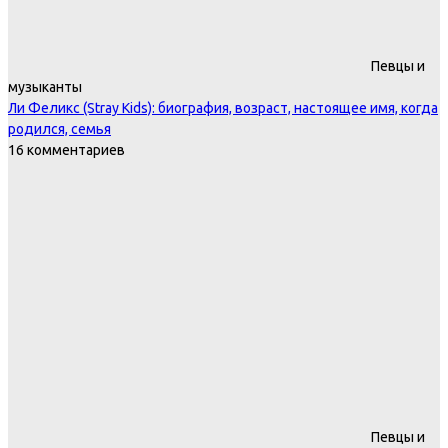
Певцы и
музыканты
Ли Феликс (Stray Kids): биография, возраст, настоящее имя, когда
родился, семья
16 комментариев
Певцы и