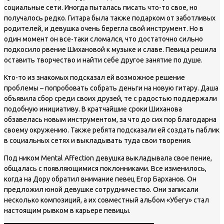
социальные сети. Иногда пыталась писать что-то свое, но
получалось редко. Гитара была также подарком от заботливых
родителей, и девушка очень берегла свой инструмент. Но в
один момент он все-таки сломался, что достаточно сильно
подкосило рвение Шихановой к музыке и славе. Певица решила
оставить творчество и найти себе другое занятие по душе.
Кто-то из знакомых подсказал ей возможное решение
проблемы – попробовать собрать деньги на новую гитару. Даша
объявила сбор среди своих друзей, те с радостью поддержали
подобную инициативу. В кратчайшие сроки Шиханова
обзавелась новым инструментом, за что до сих пор благодарна
своему окружению. Также ребята подсказали ей создать паблик
в социальных сетях и выкладывать туда свои творения.
Под ником Mental Affection девушка выкладывала свое пение,
общалась с появляющимися поклонниками. Все изменилось,
когда на Дору обратил внимание певец Егор Барханов. Он
предложил юной девушке сотрудничество. Они записали
несколько композиций, а их совместный альбом «Убегу» стал
настоящим рывком в карьере певицы.