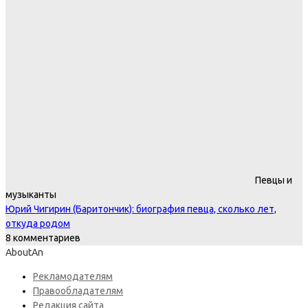
Певцы и
музыканты
Юрий Чигирин (Баритончик): биография певца, сколько лет,
откуда родом
8 комментариев
AboutAn
Рекламодателям
Правообладателям
Редакция сайта