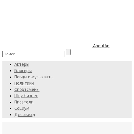
AboutAn
Актеры
Блогеры
Певцы и музыканты
Политики
Спортсмены
Шоу-бизнес
Писатели
Социум
Для звезд