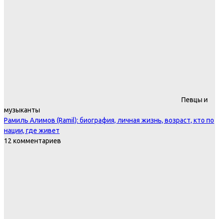
Певцы и
музыканты
Рамиль Алимов (Ramil): биография, личная жизнь, возраст, кто по
нации, где живет
12 комментариев