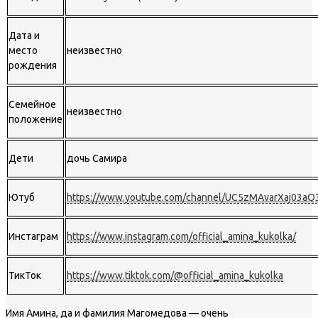
Дата и
место
неизвестно
рождения
Семейное
неизвестно
положение
Дети
дочь Самира
Ютуб
https://www.youtube.com/channel/UC5zMAvarXaj03aQ
Инстаграм
https://www.instagram.com/official_amina_kukolka/
ТикТок
https://www.tiktok.com/@official_amina_kukolka
Имя Амина, да и фамилия Магомедова — очень