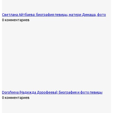
Светлана Айтбаева: биография певицы, матери Димаша, фото
0 комментариев
Dorofeeva (Надежда Дорофеева): биография и фото певицы
0 комментариев