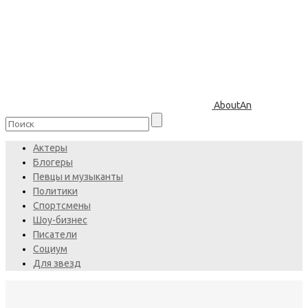
AboutAn
Актеры
Блогеры
Певцы и музыканты
Политики
Спортсмены
Шоу-бизнес
Писатели
Социум
Для звезд