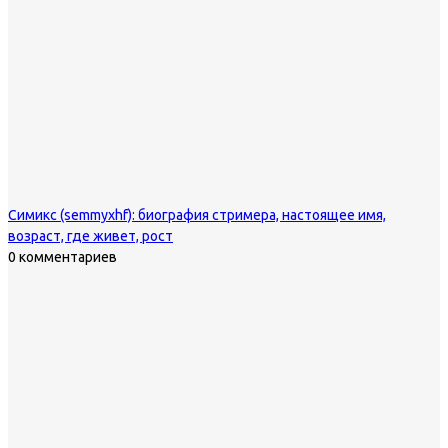
Симикс (semmyxhf): биография стримера, настоящее имя,
возраст, где живет, рост
0 комментариев