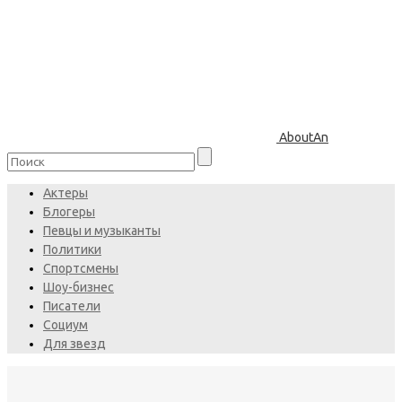
AboutAn
Актеры
Блогеры
Певцы и музыканты
Политики
Спортсмены
Шоу-бизнес
Писатели
Социум
Для звезд