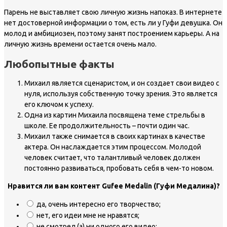
Парень не выставляет свою личную жизнь напоказ. В интернете
нет достоверной информации о том, есть ли у Гуфи девушка. Он
молод и амбициозен, поэтому занят построением карьеры. А на
личную жизнь времени остается очень мало.
Любопытные факты
Михаил является сценаристом, и он создает свои видео с
нуля, используя собственную точку зрения. Это является
его ключом к успеху.
Одна из картин Михаила посвящена теме стрельбы в
школе. Ее продолжительность – почти один час.
Михаил также снимается в своих картинах в качестве
актера. Он наслаждается этим процессом. Молодой
человек считает, что талантливый человек должен
постоянно развиваться, пробовать себя в чем-то новом.
Нравится ли вам контент Gufee Medalin (Гуфи Медалина)?
да, очень интересно его творчество;
нет, его идеи мне не нравятся;
не смотрел (а) ни одного его видео;