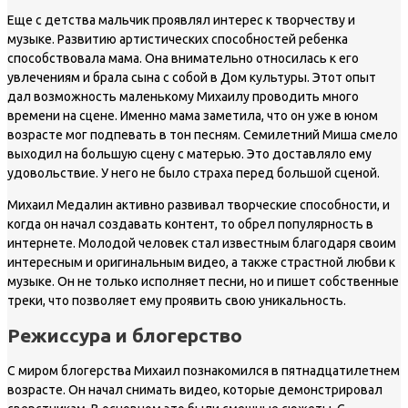
Еще с детства мальчик проявлял интерес к творчеству и
музыке. Развитию артистических способностей ребенка
способствовала мама. Она внимательно относилась к его
увлечениям и брала сына с собой в Дом культуры. Этот опыт
дал возможность маленькому Михаилу проводить много
времени на сцене. Именно мама заметила, что он уже в юном
возрасте мог подпевать в тон песням. Семилетний Миша смело
выходил на большую сцену с матерью. Это доставляло ему
удовольствие. У него не было страха перед большой сценой.
Михаил Медалин активно развивал творческие способности, и
когда он начал создавать контент, то обрел популярность в
интернете. Молодой человек стал известным благодаря своим
интересным и оригинальным видео, а также страстной любви к
музыке. Он не только исполняет песни, но и пишет собственные
треки, что позволяет ему проявить свою уникальность.
Режиссура и блогерство
С миром блогерства Михаил познакомился в пятнадцатилетнем
возрасте. Он начал снимать видео, которые демонстрировал