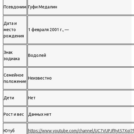
Псевдоним
Гуфи Медалин
Дата и
место
1 февраля 2001 г., —
рождения
Знак
Водолей
зодиака
Семейное
Неизвестно
положение
Дети
Нет
Рост и вес
Данных нет
Ютуб
https://www.youtube.com/channel/UC7VUPJfRyt57XoI