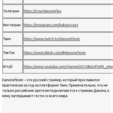
Телеграм
https://t.me/danoneflex
Инстаграм
https://instagram.com/bakigocrazy
Твич
https://www.twitch.tv/danoneflexin
ТикТок
https://www.tiktok.com/@danoneflexin
Ютуб
https://www.youtube.com/channel/UCYdBeUPlAPE_xH
Danoneflexin – это русский стример, который прославился
практически за год на платформе Твич. Примечательно, что не
только российские зрители подключаются к стримам Данона, к
нему заглядывают гости со всего мира.