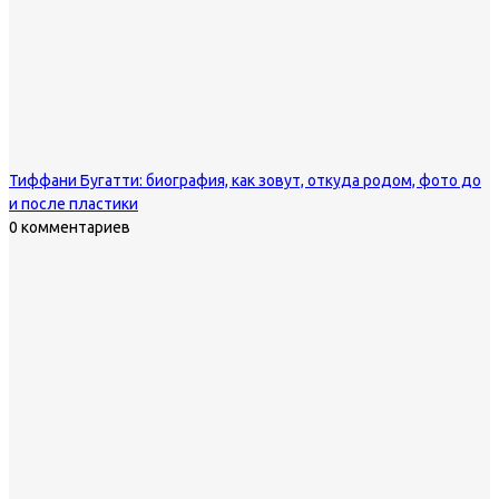
Тиффани Бугатти: биография, как зовут, откуда родом, фото до
и после пластики
0 комментариев