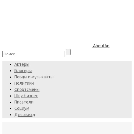
AboutAn
Актеры
Блогеры
Певцы и музыканты
Политики
Спортсмены
Шоу-бизнес
Писатели
Социум
Для звезд