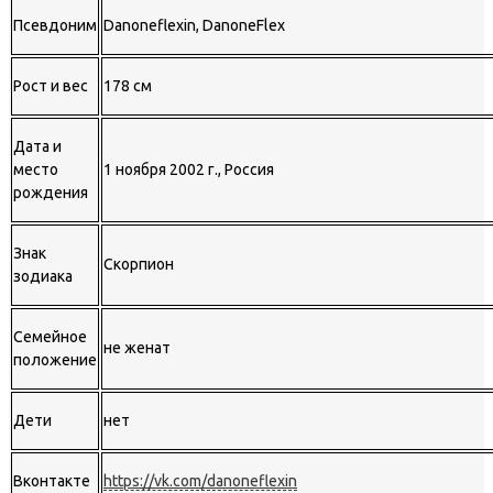
Псевдоним
Danoneflexin, DanoneFlex
Рост и вес
178 см
Дата и
место
1 ноября 2002 г., Россия
рождения
Знак
Скорпион
зодиака
Семейное
не женат
положение
Дети
нет
Вконтакте
https://vk.com/danoneflexin