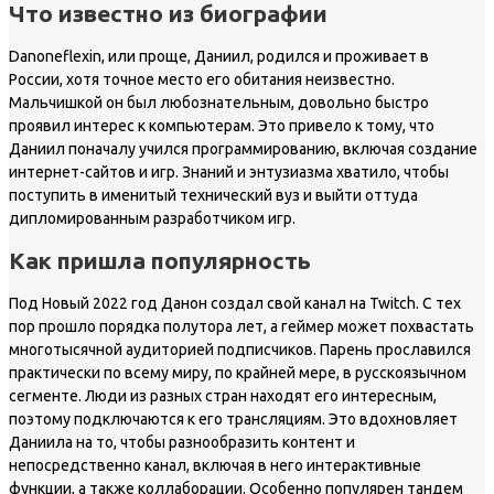
Что известно из биографии
Danoneflexin, или проще, Даниил, родился и проживает в
России, хотя точное место его обитания неизвестно.
Мальчишкой он был любознательным, довольно быстро
проявил интерес к компьютерам. Это привело к тому, что
Даниил поначалу учился программированию, включая создание
интернет-сайтов и игр. Знаний и энтузиазма хватило, чтобы
поступить в именитый технический вуз и выйти оттуда
дипломированным разработчиком игр.
Как пришла популярность
Под Новый 2022 год Данон создал свой канал на Twitch. С тех
пор прошло порядка полутора лет, а геймер может похвастать
многотысячной аудиторией подписчиков. Парень прославился
практически по всему миру, по крайней мере, в русскоязычном
сегменте. Люди из разных стран находят его интересным,
поэтому подключаются к его трансляциям. Это вдохновляет
Даниила на то, чтобы разнообразить контент и
непосредственно канал, включая в него интерактивные
функции, а также коллаборации. Особенно популярен тандем