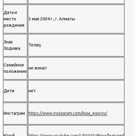
Дата и
место
3 мая 2004 г., г. Алматы
рождения
Знак
Телец
Зодиака
Семейное
не женат
положение
Дети
нет
Инстаграм
https://www.instagram.com/biga_egorov/
Ютуб
https://www.youtube.com/c/030504Biga/featured