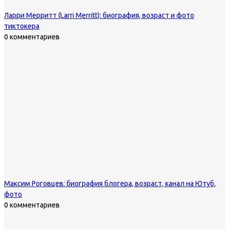
Ларри Мерритт (Larri Merritt): биография, возраст и фото
тиктокера
0 комментариев
Максим Роговцев: биография блогера, возраст, канал на Ютуб,
фото
0 комментариев