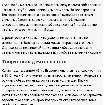
Свое хобби мальчик решил показать миру и завел собственный
канал на Ютубе. Вдохновившись примером более взрослых
блогеров, занимающихся распаковкой кукол, Егоров начал
снимать обзоры на свою коллекцию. Для публикации
видеороликов мальчик взял себе псевдоним Бига. Известно,
что настоящее имя парня – Богдан.
О родителях и их реакции на увлечение сына ничего не
известно, т. к. блогер не давал комментариев на этот счет.
Однако, судя по широкой коллекции и оборудованию для
съемок, мать и отец поддерживают любовь мальчика к куклам.
Творческая деятельность
Канал под названием «Бига Егоров» появился на видеохостинге
в 2013 году. С того момента мальчик стал активно публиковать
ролики с обзорами на кукол из своей коллекции. Парню
удавалось настолько точно давать оценку тем или иным
товарам, что на его канал начали подписываться на только
дети. В числе поклонников творчества Биги можно обнаружить
взрослых коллекционеров, которых также интересует тема
необычных игрушек.