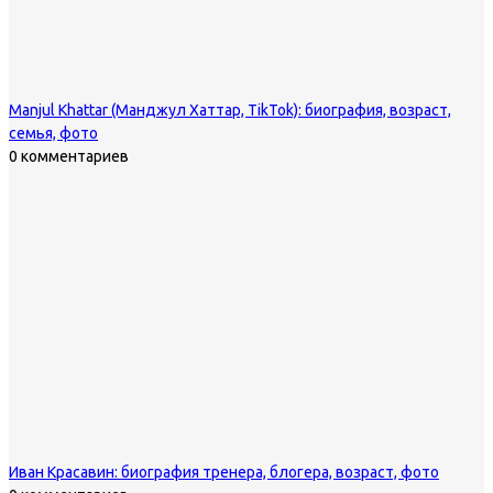
Manjul Khattar (Манджул Хаттар, TikTok): биография, возраст,
семья, фото
0 комментариев
Иван Красавин: биография тренера, блогера, возраст, фото