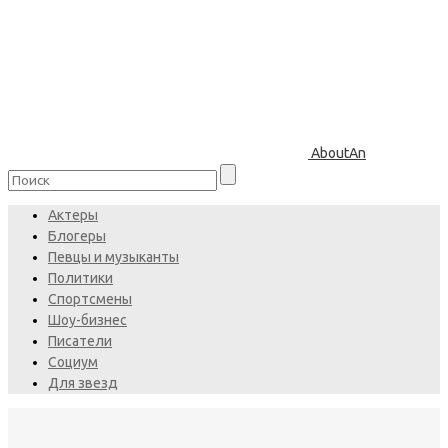
AboutAn
Актеры
Блогеры
Певцы и музыканты
Политики
Спортсмены
Шоу-бизнес
Писатели
Социум
Для звезд