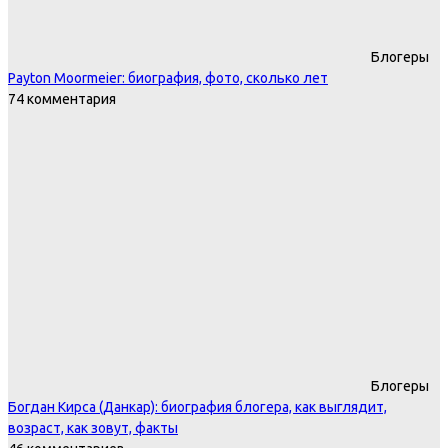
Блогеры
Payton Moormeier: биография, фото, сколько лет
74 комментария
Блогеры
Богдан Кирса (Данкар): биография блогера, как выглядит,
возраст, как зовут, факты