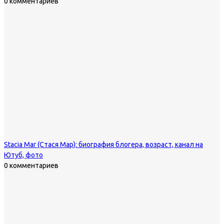
0 комментариев
Staсia Mar (Стася Мар): биография блогера, возраст, канал на
Ютуб, фото
0 комментариев