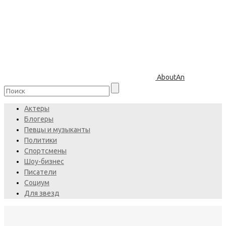
AboutAn
Актеры
Блогеры
Певцы и музыканты
Политики
Спортсмены
Шоу-бизнес
Писатели
Социум
Для звезд