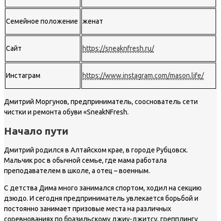
Семейное положение
женат
Сайт
https://sneaknfresh.ru/
Инстаграм
https://www.instagram.com/mason.life/
Дмитрий Моргунов, предприниматель, сооснователь сети
чистки и ремонта обуви «SneakNFresh.
Начало пути
Дмитрий родился в Алтайском крае, в городе Рубцовск.
Мальчик рос в обычной семье, где мама работала
преподавателем в школе, а отец – военным.
С детства Дима много занимался спортом, ходил на секцию
дзюдо. И сегодня предприниматель увлекается борьбой и
постоянно занимает призовые места на различных
соревнованиях по бразильскому джиу-джитсу, грепплингу