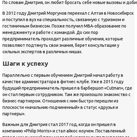
По словам Дмитрия, он любит бросать себе новые вызовы и добива
В 2012 году Дмитрий Моргунов переехал с Алтая в Новосибирск
и поступил в вуз на специальность, связанную с туризмом и
гостиничным бизнесом. Позже получил MBA-образование по
менеджменту и работе с командой. До сих пор
предприниматель проходит различные обучения, которые
позволяют подтянуть свои знания, берет консультации у
сильных экспертов в различных нишах.
Шаги к успеху
Параллельно с первым обучением Дмитрий начал работу в
качестве администратора в фитнес-клубе. Уже в 2015 году
будущий предприниматель пришел в барбершоп «Cutman», где
он стал первым сотрудником. Там же произошло знакомство с
бизнес-партнером. Отношения с ним быстро перешли из
плоскости «начальник-подчиненный» в статус «друзья и
партнеры».
Важным для Дмитрия стал 2017 год, когда он пришел в
компанию «Philip Morris» и стал айкос-коучем. Поставленный