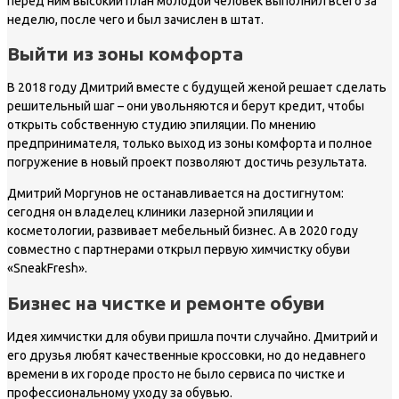
перед ним высокий план молодой человек выполнил всего за
неделю, после чего и был зачислен в штат.
Выйти из зоны комфорта
В 2018 году Дмитрий вместе с будущей женой решает сделать
решительный шаг – они увольняются и берут кредит, чтобы
открыть собственную студию эпиляции. По мнению
предпринимателя, только выход из зоны комфорта и полное
погружение в новый проект позволяют достичь результата.
Дмитрий Моргунов не останавливается на достигнутом:
сегодня он владелец клиники лазерной эпиляции и
косметологии, развивает мебельный бизнес. А в 2020 году
совместно с партнерами открыл первую химчистку обуви
«SneakFresh».
Бизнес на чистке и ремонте обуви
Идея химчистки для обуви пришла почти случайно. Дмитрий и
его друзья любят качественные кроссовки, но до недавнего
времени в их городе просто не было сервиса по чистке и
профессиональному уходу за обувью.