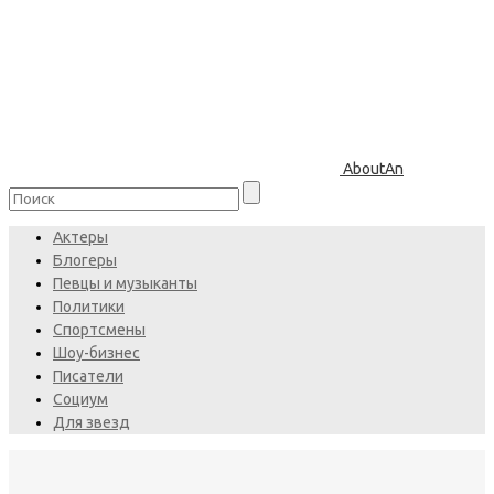
AboutAn
Актеры
Блогеры
Певцы и музыканты
Политики
Спортсмены
Шоу-бизнес
Писатели
Социум
Для звезд