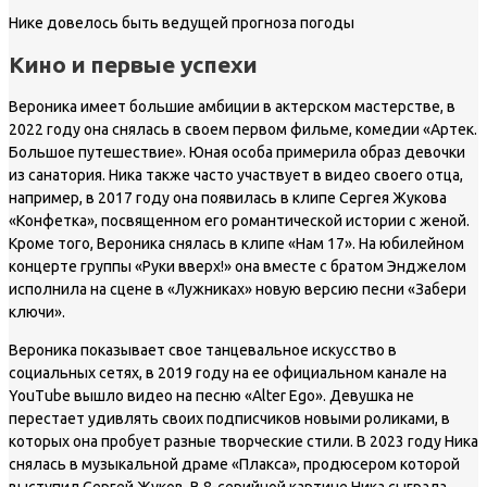
Нике довелось быть ведущей прогноза погоды
Кино и первые успехи
Вероника имеет большие амбиции в актерском мастерстве, в
2022 году она снялась в своем первом фильме, комедии «Артек.
Большое путешествие». Юная особа примерила образ девочки
из санатория. Ника также часто участвует в видео своего отца,
например, в 2017 году она появилась в клипе Сергея Жукова
«Конфетка», посвященном его романтической истории с женой.
Кроме того, Вероника снялась в клипе «Нам 17». На юбилейном
концерте группы «Руки вверх!» она вместе с братом Энджелом
исполнила на сцене в «Лужниках» новую версию песни «Забери
ключи».
Вероника показывает свое танцевальное искусство в
социальных сетях, в 2019 году на ее официальном канале на
YouTube вышло видео на песню «Alter Ego». Девушка не
перестает удивлять своих подписчиков новыми роликами, в
которых она пробует разные творческие стили. В 2023 году Ника
снялась в музыкальной драме «Плакса», продюсером которой
выступил Сергей Жуков. В 8-серийной картине Ника сыграла