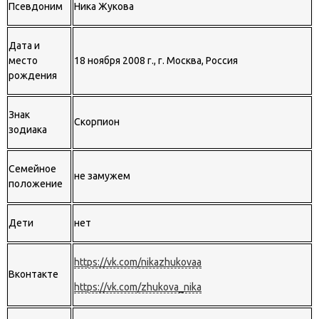
Псевдоним
Ника Жукова
Дата и
место
18 ноября 2008 г., г. Москва, Россия
рождения
Знак
Скорпион
зодиака
Семейное
не замужем
положение
Дети
нет
https://vk.com/nikazhukovaa
Вконтакте
https://vk.com/zhukova_nika