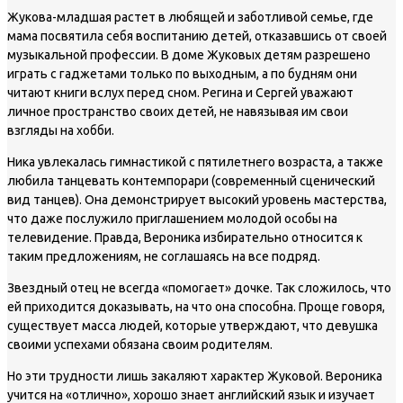
Жукова-младшая растет в любящей и заботливой семье, где
мама посвятила себя воспитанию детей, отказавшись от своей
музыкальной профессии. В доме Жуковых детям разрешено
играть с гаджетами только по выходным, а по будням они
читают книги вслух перед сном. Регина и Сергей уважают
личное пространство своих детей, не навязывая им свои
взгляды на хобби.
Ника увлекалась гимнастикой с пятилетнего возраста, а также
любила танцевать контемпорари (современный сценический
вид танцев). Она демонстрирует высокий уровень мастерства,
что даже послужило приглашением молодой особы на
телевидение. Правда, Вероника избирательно относится к
таким предложениям, не соглашаясь на все подряд.
Звездный отец не всегда «помогает» дочке. Так сложилось, что
ей приходится доказывать, на что она способна. Проще говоря,
существует масса людей, которые утверждают, что девушка
своими успехами обязана своим родителям.
Но эти трудности лишь закаляют характер Жуковой. Вероника
учится на «отлично», хорошо знает английский язык и изучает