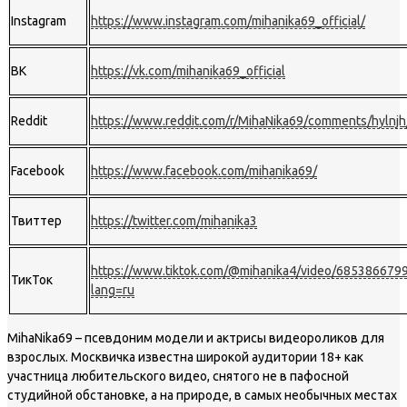
Instagram
https://www.instagram.com/mihanika69_official/
ВК
https://vk.com/mihanika69_official
Reddit
https://www.reddit.com/r/MihaNika69/comments/hylnjh
Facebook
https://www.facebook.com/mihanika69/
Твиттер
https://twitter.com/mihanika3
https://www.tiktok.com/@mihanika4/video/68538667
ТикТок
lang=ru
MihaNika69 – псевдоним модели и актрисы видеороликов для
взрослых. Москвичка известна широкой аудитории 18+ как
участница любительского видео, снятого не в пафосной
студийной обстановке, а на природе, в самых необычных местах