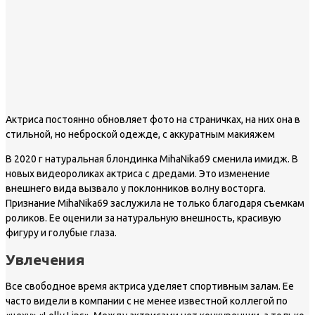
Актриса постоянно обновляет фото на страничках, на них она в
стильной, но неброской одежде, с аккуратным макияжем
В 2020 г натуральная блондинка MihaNika69 сменила имидж. В
новых видеороликах актриса с дредами. Это изменение
внешнего вида вызвало у поклонников волну восторга.
Признание MihaNika69 заслужила не только благодаря съемкам
роликов. Ее оценили за натуральную внешность, красивую
фигуру и голубые глаза.
Увлечения
Все свободное время актриса уделяет спортивным залам. Ее
часто видели в компании с не менее известной коллегой по