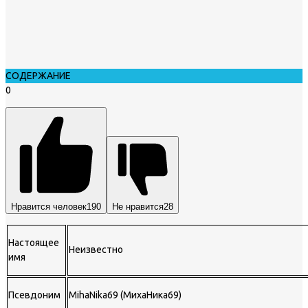
СОДЕРЖАНИЕ
0
Нравится человек
190
Не нравится
28
Настоящее
Неизвестно
имя
Псевдоним
MihaNika69 (МихаНика69)