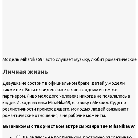
Модель MihaNika69 часто слушает музыку, любит романтические
Личная жизнь
Девушка не состоит в официальном браке, детей у модели
также нет. Во всех видеосюжетах она с одним и тем же
партнером. Лицо молодого человека никогда не появлялось в
кадре. Исходя из ника MihaNika69, его зовут Михаил. Судя по
реалистичности происходящего, молодых людей связывают
романтические отношения, а не рабочие моменты.
Вы знакомы с творчеством актрисы жанра 18+ MihaNika69?
Да, являюсь ее подписчиком, постоянно отслеживаю