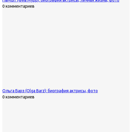
FiaMurr (Фиа Мурр): биография актрисы, личная жизнь, фото
0 комментариев
Ольга Барз (Olga Barz): биография актрисы, фото
0 комментариев