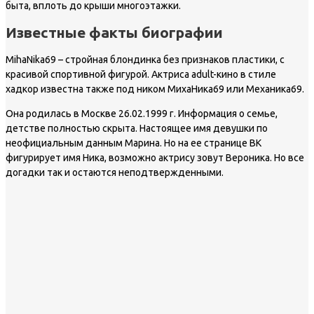
быта, вплоть до крыши многоэтажки.
Известные факты биографии
MihaNika69 – стройная блондинка без признаков пластики, с
красивой спортивной фигурой. Актриса adult-кино в стиле
хадкор известна также под ником МихаНика69 или Механика69.
Она родилась в Москве 26.02.1999 г. Информация о семье,
детстве полностью скрыта. Настоящее имя девушки по
неофициальным данным Марина. Но на ее странице ВК
фигурирует имя Ника, возможно актрису зовут Вероника. Но все
догадки так и остаются неподтвержденными.