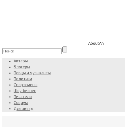
AboutAn
Актеры
Блогеры
Певцы и музыканты
Политики
Спортсмены
Шоу-бизнес
Писатели
Социум
Для звезд