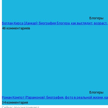
Блогеры
Богдан Кирса (Данкар): биография блогера, как выглядит, возраст,
46 комментариев
Блогеры
Роман Компот (Парамонов): биография, фото в реальной жизни, ка
34 комментария
Сейчас просматривают