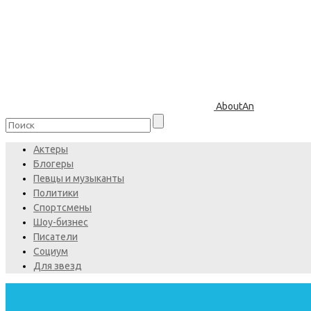
AboutAn
Актеры
Блогеры
Певцы и музыканты
Политики
Спортсмены
Шоу-бизнес
Писатели
Социум
Для звезд