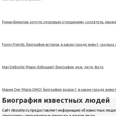
Роман Винилов: коуч по здоровым отношениям, создатель движе
Funny Friends: биография актеров, в каком городе живут, сколько
Mari DeBoshir (Мари ДеБошир): биография, муж, дети, фото
Мария Омг (Maria OMG): биография, возраст, в каком городе живе
Биография известных людей
Сайт AboutAn.ru предоставляет информацию об известных людях,
спортсмены, неординарные личности и другие люди.