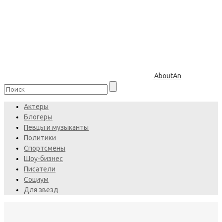
AboutAn
Актеры
Блогеры
Певцы и музыканты
Политики
Спортсмены
Шоу-бизнес
Писатели
Социум
Для звезд