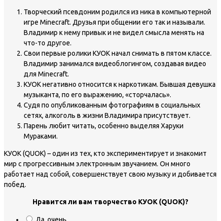
Творческий псевдоним родился из ника в компьютерной
игре Minecraft. Друзья при общении его так и называли.
Владимир к нему привык и не видел смысла менять на
что-то другое.
Свои первые ролики КУОК начал снимать в пятом классе.
Владимир занимался видеоблогингом, создавая видео
для Minecraft.
КУОК негативно относится к наркотикам. Бывшая девушка
музыканта, по его выражению, «сторчалась».
Судя по опубликованным фотографиям в социальных
сетях, алкоголь в жизни Владимира присутствует.
Парень любит читать, особенно выделяя Харуки
Мураками.
КУОК (QUOK) – один из тех, кто экспериментирует и знакомит
мир с прогрессивным электронным звучанием. Он много
работает над собой, совершенствует свою музыку и добивается
побед.
Нравится ли вам творчество КУОК (QUOK)?
Да, очень.