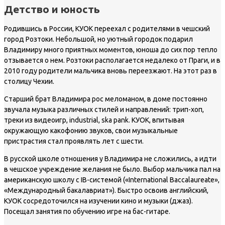
Детство и юность
Родившись в России, КУОК переехал с родителями в чешский
город Розтоки. Небольшой, но уютный городок подарил
Владимиру много приятных моментов, юноша до сих пор тепло
отзывается о нем. Розтоки располагается недалеко от Праги, и в
2010 году родители мальчика вновь переезжают. На этот раз в
столицу Чехии.
Старший брат Владимира рос меломаном, в доме постоянно
звучала музыка различных стилей и направлений: трип-хоп,
треки из видеоигр, industrial, ska pank. КУОК, впитывая
окружающую какофонию звуков, свои музыкальные
пристрастия стал проявлять лет с шести.
В русской школе отношения у Владимира не сложились, а идти
в чешское учреждение желания не было. Выбор мальчика пал на
американскую школу с IB-системой («International Baccalaureate»,
«Международный бакалавриат»). Быстро освоив английский,
КУОК сосредоточился на изучении кино и музыки (джаз).
Посещал занятия по обучению игре на бас-гитаре.