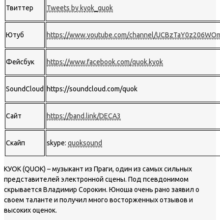
Твиттер
Tweets by kyok_quok
Ютуб
https://www.youtube.com/channel/UCBzTaY0z206W
Фейсбук
https://www.facebook.com/quok.kyok
SoundCloud
https://soundcloud.com/quok
Сайт
https://band.link/DECA3
Скайп
skype:
quoksound
КУОК (QUOK) – музыкант из Праги, один из самых сильных
представителей электронной сцены. Под псевдонимом
скрывается Владимир Сорокин. Юноша очень рано заявил о
своем таланте и получил много восторженных отзывов и
высоких оценок.