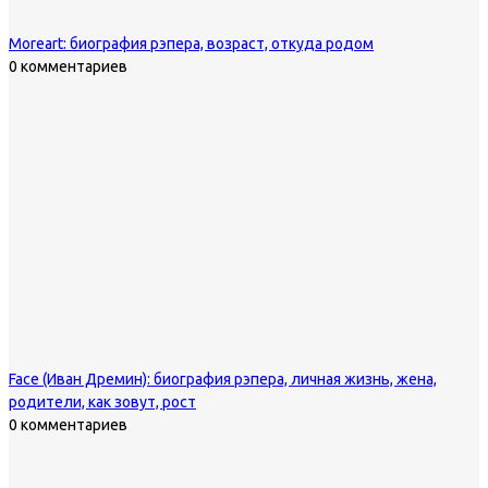
Moreart: биография рэпера, возраст, откуда родом
0 комментариев
Face (Иван Дремин): биография рэпера, личная жизнь, жена,
родители, как зовут, рост
0 комментариев