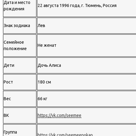
Дата и место
22 августа 1996 года, г. Тюмень, Россия
рождения
Знак зодиака
Лев
Семейное
Не женат
положение
Дети
Дочь Алиса
Рост
180 см
Вес
66 кг
ВК
https://vk.com/seemee
Группа
https://vk.com/seemeenokap