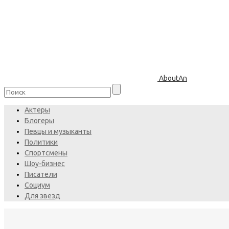
AboutAn
Актеры
Блогеры
Певцы и музыканты
Политики
Спортсмены
Шоу-бизнес
Писатели
Социум
Для звезд